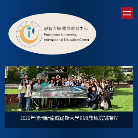
跳
到
主
要
內
容
區
2026年澳洲新南威爾斯大學
EMI
教師培訓課程