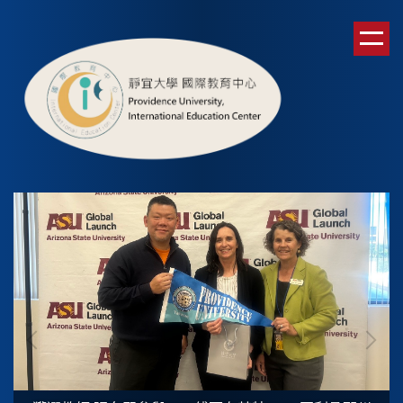
跳
到
主
要
內
容
區