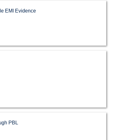
e EMI Evidence
ugh PBL