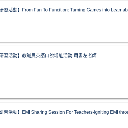
習活動】From Fun To Funcition: Turning Games into Learnabl
-13【研習活動】教職員英語口說增能活動-周書左老師
習活動】EMI Sharing Session For Teachers-Igniting EMI thro