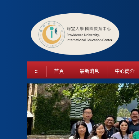
跳
到
主
要
內
容
區
:::
首頁
最新消息
中心簡介