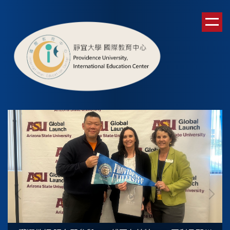
跳
到
主
要
內
容
區