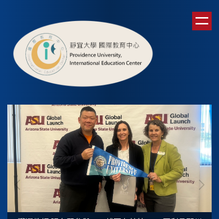
跳
到
主
要
內
容
區