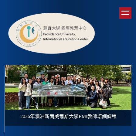
跳
到
主
要
內
容
區
2026年澳洲新南威爾斯大學
EMI
教師培訓課程