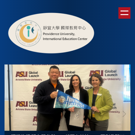
跳
到
主
要
內
容
區