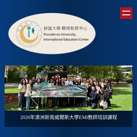
跳
到
主
要
內
容
區
2026年澳洲新南威爾斯大學
EMI
教師培訓課程