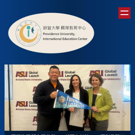
跳
到
主
要
內
容
區