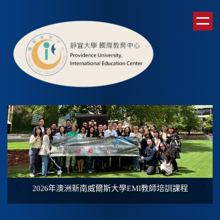
跳
到
主
要
內
容
區
2026年澳洲新南威爾斯大學
EMI
教師培訓課程