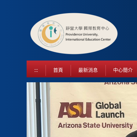
跳
到
主
要
內
容
區
:::
首頁
最新消息
中心簡介