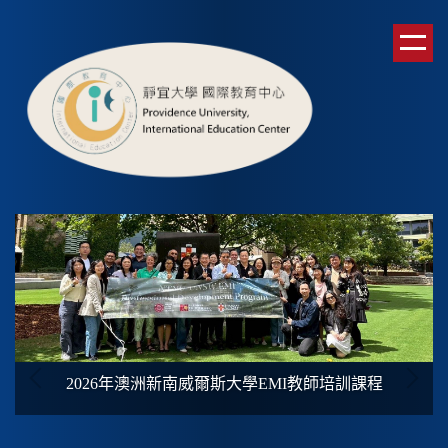
跳
到
主
要
內
容
區
2026年澳洲新南威爾斯大學
EMI
教師培訓課程