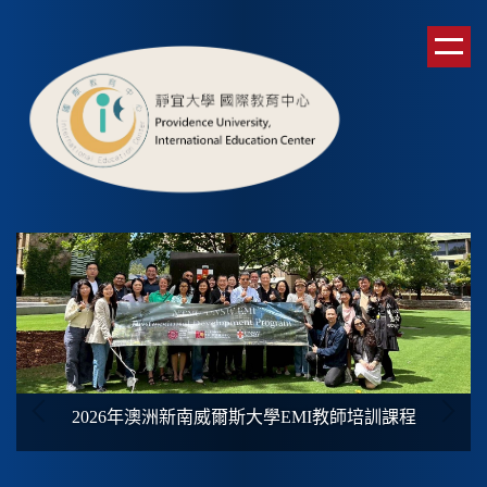
跳
到
主
要
內
容
區
2026年澳洲新南威爾斯大學
EMI
教師培訓課程