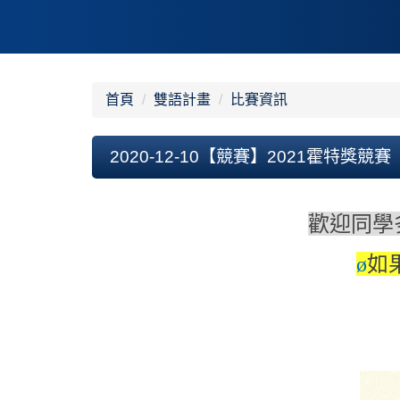
首頁
雙語計畫
比賽資訊
2020-12-10【競賽】2021霍特獎競賽
歡迎同學
如
ø