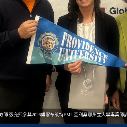
教師 張允熙參與2026傅爾布萊特
EMI
亞利桑那州立大學專業師