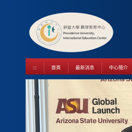
跳
到
主
要
內
容
區
:::
首頁
最新消息
中心簡介